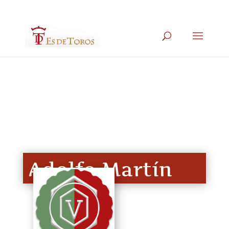
699097016
administracion@esdetoros.com
Adolfo Martín