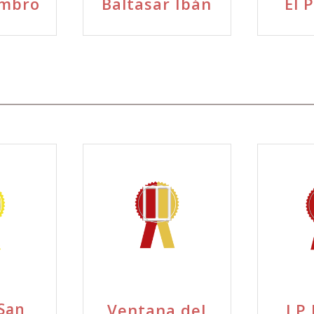
Ymbro
Baltasar Ibán
El 
San
Ventana del
J.P