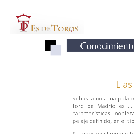
699097016
administracion@esdetoros.com
L as
Si buscamos una palabra
toro de Madrid es …
características: nobl
pelaje definido, en el t
Estamos en el momento d