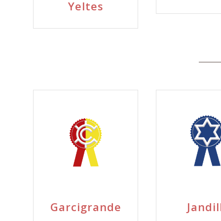
Yeltes
Garcigrande
Jandil