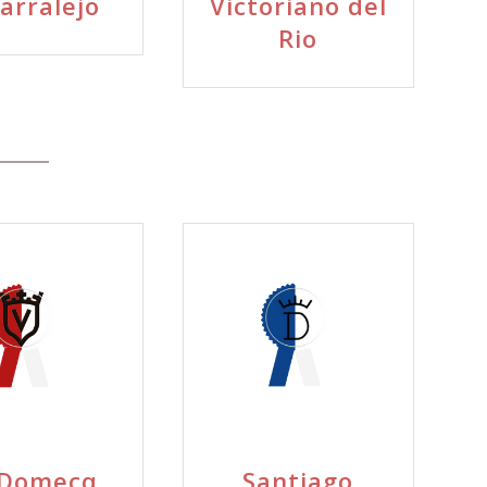
Parralejo
Victoriano del
Rio
 Domecq
Santiago