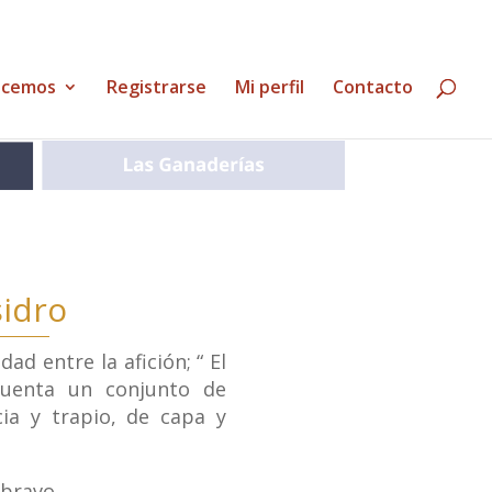
acemos
Registrarse
Mi perfil
Contacto
sidro
 entre la afición; “ El
 cuenta un conjunto de
cia y trapio, de capa y
 bravo.