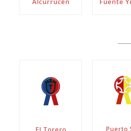
Alcurrucén
Fuente 
El Torero
Puerto 