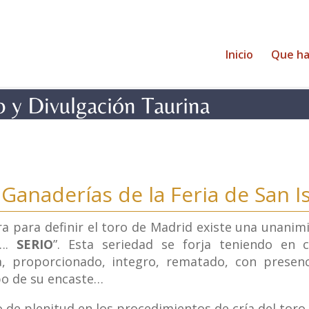
Inicio
Que h
 Ganaderías de la Feria de San I
 para definir el toro de Madrid existe una unanimidad
….
SERIO
”. Esta seriedad se forja teniendo en
eza, proporcionado, integro, rematado, con presen
ipo de su encaste…
e plenitud en los procedimientos de cría del toro