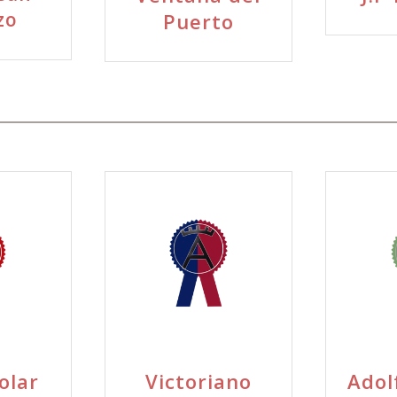
zo
Puerto
olar
Victoriano
Adol